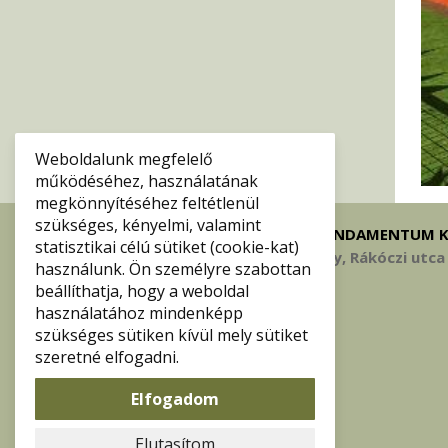
Weboldalunk megfelelő
működéséhez, használatának
megkönnyítéséhez feltétlenül
szükséges, kényelmi, valamint
FUNDAMENTUM K
statisztikai célú sütiket (cookie-kat)
3980 Sátoraljaújhely, Rákóczi utca
használunk. Ön személyre szabottan
beállíthatja, hogy a weboldal
használatához mindenképp
szükséges sütiken kívül mely sütiket
szeretné elfogadni.
Elfogadom
Elutasítom