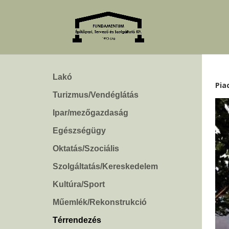
Lakó
Pia
Turizmus/Vendéglátás
Ipar/mezőgazdaság
Egészségügy
Oktatás/Szociális
Szolgáltatás/Kereskedelem
Kultúra/Sport
Műemlék/Rekonstrukció
Térrendezés