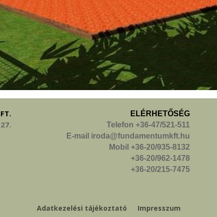
FT.
ELÉRHETŐSÉG
 27.
Telefon +36-47/521-511
E-mail iroda@fundamentumkft.hu
Mobil +36-20/935-8132
+36-20/962-1478
+36-20/215-7475
Adatkezelési tájékoztató
Impresszum