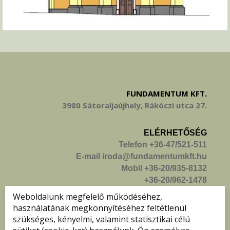
FUNDAMENTUM KFT.
3980 Sátoraljaújhely, Rákóczi utca 27.
ELÉRHETŐSÉG
Telefon +36-47/521-511
E-mail iroda@fundamentumkft.hu
Mobil +36-20/935-8132
+36-20/962-1478
+36-20/215-7475
Weboldalunk megfelelő működéséhez,
használatának megkönnyítéséhez feltétlenül
KÖVESS MINKET!
szükséges, kényelmi, valamint statisztikai célú