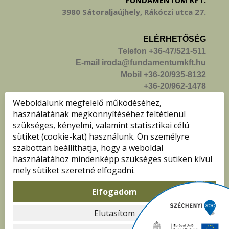
FUNDAMENTUM KFT.
3980 Sátoraljaújhely, Rákóczi utca 27.
ELÉRHETŐSÉG
Telefon +36-47/521-511
E-mail iroda@fundamentumkft.hu
Mobil +36-20/935-8132
+36-20/962-1478
+36-20/215-7475
Weboldalunk megfelelő működéséhez,
használatának megkönnyítéséhez feltétlenül
KÖVESS MINKET!
szükséges, kényelmi, valamint statisztikai célú
sütiket (cookie-kat) használunk. Ön személyre
szabottan beállíthatja, hogy a weboldal
használatához mindenképp szükséges sütiken kívül
mely sütiket szeretné elfogadni.
Elfogadom
Minden jog fenntartva, 2024. © Fundamentum Kft.
Elutasítom