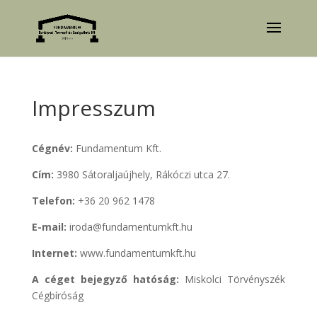
Impresszum
Cégnév:
Fundamentum Kft.
Cím:
3980 Sátoraljaújhely, Rákóczi utca 27.
Telefon:
+36 20 962 1478
E-mail:
iroda@fundamentumkft.hu
Internet:
www.fundamentumkft.hu
A céget bejegyző hatóság:
Miskolci Törvényszék
Cégbíróság