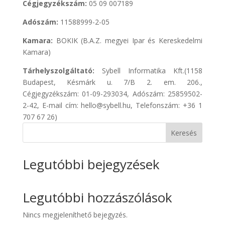
Cégjegyzékszám:
05 09 007189
Adószám:
11588999-2-05
Kamara:
BOKIK (B.A.Z. megyei Ipar és Kereskedelmi
Kamara)
Tárhelyszolgáltató:
Sybell Informatika Kft.(1158
Budapest, Késmárk u. 7/B 2. em. 206.,
Cégjegyzékszám: 01-09-293034, Adószám: 25859502-
2-42, E-mail cím: hello@sybell.hu, Telefonszám: +36 1
707 67 26)
Keresés
Legutóbbi bejegyzések
Legutóbbi hozzászólások
Nincs megjeleníthető bejegyzés.