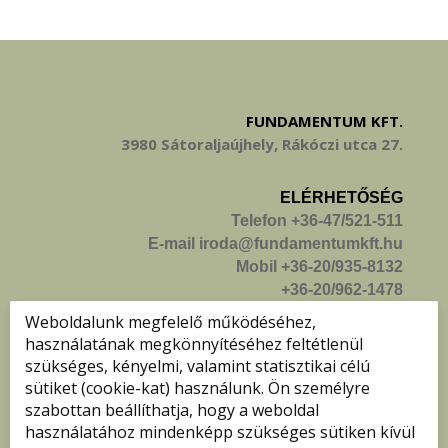
FUNDAMENTUM KFT.
3980 Sátoraljaújhely, Rákóczi utca 27.
ELÉRHETŐSÉG
Telefon +36-47/521-511
E-mail iroda@fundamentumkft.hu
Mobil +36-20/935-8132
+36-20/962-1478
+36-20/215-7475
Weboldalunk megfelelő működéséhez,
használatának megkönnyítéséhez feltétlenül
KÖVESS MINKET!
szükséges, kényelmi, valamint statisztikai célú
sütiket (cookie-kat) használunk. Ön személyre
szabottan beállíthatja, hogy a weboldal
használatához mindenképp szükséges sütiken kívül