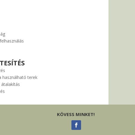
ság
felhasználás
ESÍTÉS
zés
 használható terek
átalakítás
zés
KÖVESS MINKET!