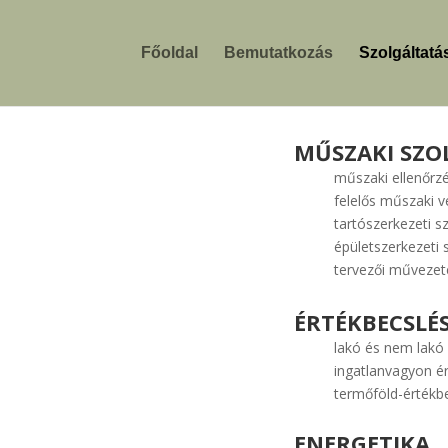
Főoldal
Bemutatkozás
Szolgáltatá
MŰSZAKI SZO
műszaki ellenőrz
felelős műszaki v
tartószerkezeti s
épületszerkezeti 
tervezői művezet
ÉRTÉKBECSLÉ
lakó és nem lakó 
ingatlanvagyon é
termőföld-értékb
ENERGETIKA