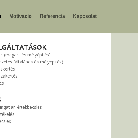
s
Motiváció
Referencia
Kapcsolat
LGÁLTATÁSOK
és (magas- és mélyépítés)
ezetés (általános és mélyépítés)
zakértés
szakértés
és
S
ingatlan értékbecslés
rtékelés
ecslés