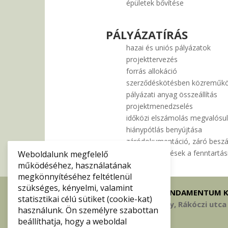
épületek bővítése
PÁLYÁZATÍRÁS
hazai és uniós pályázatok
projekttervezés
forrás allokáció
szerződéskötésben közreműk
pályázati anyag összeállítás
projektmenedzselés
időközi elszámolás megvalósu
hiánypótlás benyújtása
záródokumentáció, záró besz
projekt jelentések a fenntartá
Weboldalunk megfelelő
működéséhez, használatának
megkönnyítéséhez feltétlenül
szükséges, kényelmi, valamint
FUNDAMENTUM K
statisztikai célú sütiket (cookie-kat)
3980 Sátoraljaújhely, Rákóczi utca
használunk. Ön személyre szabottan
beállíthatja, hogy a weboldal