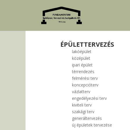
ÉPÜLETTERVEZÉS
lakóépület
középület
ipari épület
térrendezés
felmérési terv
koncepcióterv
vázlatterv
engedélyezési terv
kiviteli terv
szakági terv
generáltervezés
új épületek tervezése