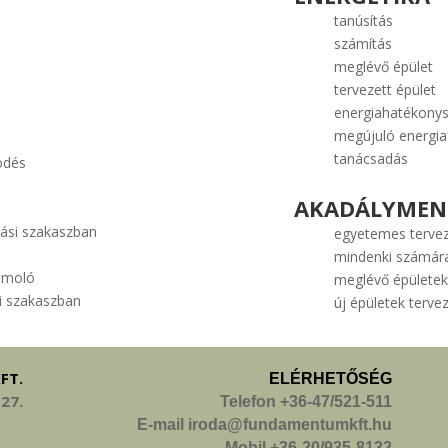
tanúsítás
számítás
meglévő épület
tervezett épület
energiahatékony
megújuló energia
tanácsadás
ödés
AKADÁLYMENT
lási szakaszban
egyetemes terve
mindenki számára
ámoló
meglévő épületek 
si szakaszban
új épületek terve
FT.
ELÉRHETŐSÉG
 27.
Telefon +36-47/521-511
E-mail iroda@fundamentumkft.hu
Mobil +36-20/935-8132